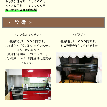
・キッチン使用料 ２，０００円
・ピアノ使用料 １，０００円
・
カラオケ１４００曲無料
＜設備＞
＜レンタルキッチン＞
＜ピアノ＞
使用料は２，０００円です。
使用料は１，０００円です。
お友達とピザやバレンタインのチョ
ミニ発表会などいかがですか
コ作りはいかが？
【設備】冷蔵庫、ガスコンロ、オー
ブン電子レンジ、調理器具の用意が
あります。