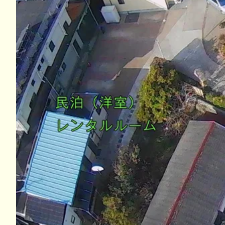
フリーマーケッ
【場所】まい
【時間】11:00～
衣類、小物、雑
カラオケ終了の
カラオケは、
永らくのご愛
レンタルスペ
能登半島地震支
まいすたチャリ
【期日】令和
【時間】１３
【入場料】無
【会場】南総