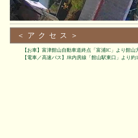
●寒い冬こそバ
まきストーブ
まいすたでの
（年内１２月
＜アクセス＞
●4/28(日)～5
【お車】富津館山自動車道終点「富浦IC」より館山方
【電車／高速バス】JR内房線「館山駅東口」より約1
第14回「大澤
●ウッドデッキ
手づくり２階
バーベキュー