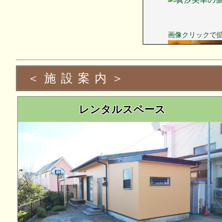
画像クリックで
＜施設案内＞
レンタルスペース
●レンタルルー
カラオケ再開
１４００曲 無