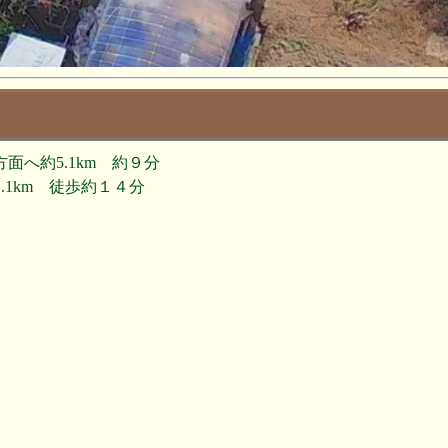
ーベキュー
を囲んで
ＢＢＱを楽しみません？
２７日まで）
/5(日)二人展のお知らせ(予告)
面へ約5.1km 約９分
.1km 徒歩約１４分
光彦・近藤博 二人展」
完成！
建て
用テーブル付きです。