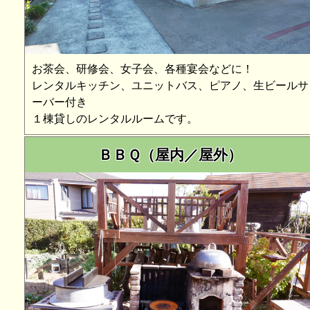
●謹賀新年
旧年中は大変
お茶会、研修会、女子会、各種宴会などに！
本年も変わら
レンタルキッチン、ユニットバス、ピアノ、生ビールサ
ーバー付き
1月5日より営
１棟貸しのレンタルルームです。
色々な形での
ＢＢＱ（屋内／屋外）
レンタルスペ
令和８年 元旦