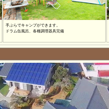
手ぶらでキャンプができます。
ドラム缶風呂、各種調理器具完備
お知らせ
（日）～１月４日（日）
日（水）～7月29日（火）
ラリーで安田 英夫『ひとり展』開催！！
ひとり展 詳細
日（木）