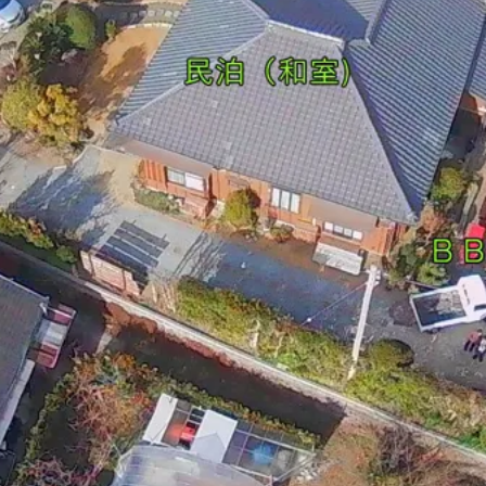
ト開催
すたログハウス
14:00
貨、１００％脱石油化粧品、日用品 等
お知らせ
２０２５年４月上旬で終了します。
顧ありがとうございました。
ース・宿泊は続けて営業いたします。
援
ティー音楽発表会
７年２月２２日（土）
：００開場 １３：３０開園 １６：００閉演
料
文化ホール（小ホール）