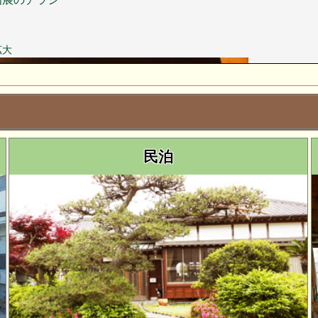
拡大
民泊
ムリフォーム完了
！！
料歌い放題