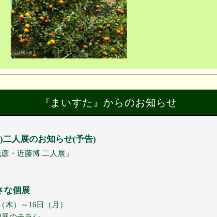
『まいすた』からのお知らせ
6(水)二人展のお知らせ(予告)
光彦・近藤博 二人展」
さな個展
2日（木）～16日（月）