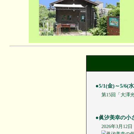
●5/1(金)～5/
第15回「大澤
●眞汐美幸の小
2026年3月1