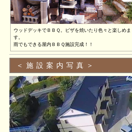
ウッドデッキでＢＢＱ。ピザを焼いたり色々と楽しめま
す。
雨でもできる屋内ＢＢＱ施設完成！！
年末年始休業の
１２月２８日
＜施設案内写真＞
2025年7月23
まいすたギャ
2025年6月26