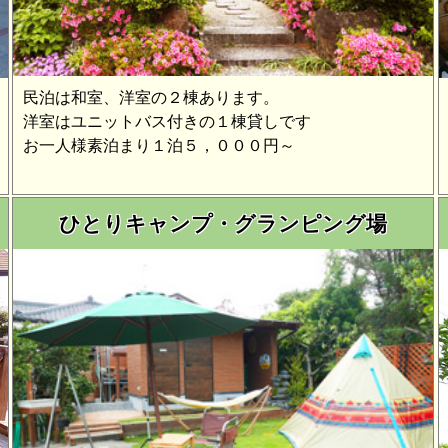
お世話になりました
民泊は和室、洋室の２棟あります。
ぬご厚情を賜りますよう、何卒よろしくお願い申し上げます。
洋室はユニットバス付きの１棟貸しです
お一人様素泊まり１泊５，０００円～
業いたします
ご利用をお待ちしております。
ひとりキャンプ・グランピング場
ース
まいすた